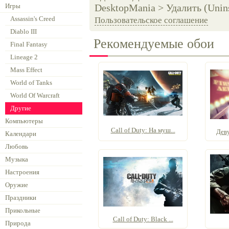
Игры
DesktopMania > Удалить (Unins
Assassin's Creed
Пользовательское соглашение
Diablo III
Рекомендуемые обои
Final Fantasy
Lineage 2
Mass Effect
World of Tanks
World Of Warcraft
Другие
Компьютеры
Call of Duty: На муш...
Деву
Календари
Любовь
Музыка
Настроения
Оружие
Праздники
Прикольные
Call of Duty: Black ...
Природа