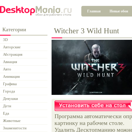
Главная
Новые обои
Категории
Witcher 3 Wild Hunt
3D
Авторские
Абстракция
Авиация
Авто
Анимация
Графика
Города
Девушки
Дети
Еда
Программа автоматически опр
Животные
картинку на рабочем столе.
Знаменитости
Удалить Десктопманию можно 