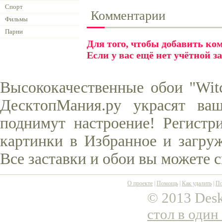
Спорт
Комментарии
Фильмы
Парни
Для того, чтобы добавить к
Если у вас ещё нет учётной з
Высококачественные обои "Witc
ДесктопМания.ру украсят ва
поднимут настроение! Регистр
картинки в Избранное и загруж
Все заставки и обои вы можете 
О проекте
|
Помощь
|
Как удалить
|
По
© 2013 Desk
стол в один