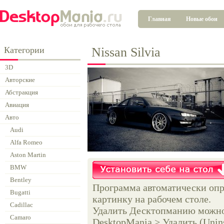
Главная
Новые обои
Категории
Nissan Silvia
3D
Авторские
Абстракция
Авиация
Авто
Audi
Alfa Romeo
Aston Martin
BMW
Bentley
Программа автоматически опр
Bugatti
картинку на рабочем столе.
Cadillac
Удалить Десктопманию можно 
Camaro
DesktopMania > Удалить (Unins