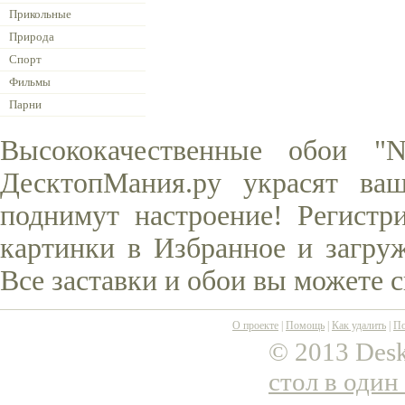
Прикольные
Природа
Спорт
Фильмы
Парни
Высококачественные обои "N
ДесктопМания.ру украсят ва
поднимут настроение! Регистр
картинки в Избранное и загруж
Все заставки и обои вы можете 
О проекте
|
Помощь
|
Как удалить
|
По
© 2013 Desk
стол в один