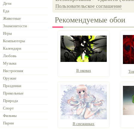
Дети
Пользовательское соглашение
Еда
Рекомендуемые обои
Животные
Знаменитости
Игры
Компьютеры
Календари
Любовь
Музыка
В оковах
Настроения
Ток
Оружие
Праздники
Прикольные
Природа
Спорт
Фильмы
Парни
В снежинках