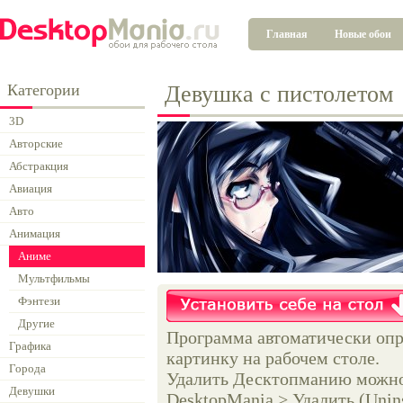
Главная
Новые обои
Категории
Девушка с пистолетом
3D
Авторские
Абстракция
Авиация
Авто
Анимация
Аниме
Мультфильмы
Фэнтези
Другие
Программа автоматически опр
Графика
картинку на рабочем столе.
Города
Удалить Десктопманию можно 
Девушки
DesktopMania > Удалить (Unins