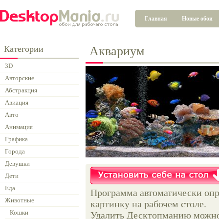
Главная
Новые обои
Категории
Аквариум
3D
Авторские
Абстракция
Авиация
Авто
Анимация
Графика
Города
Девушки
Дети
Еда
Программа автоматически опр
Животные
картинку на рабочем столе.
Кошки
Удалить Десктопманию можно 