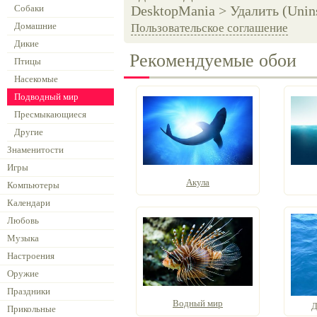
Собаки
DesktopMania > Удалить (Unins
Домашние
Пользовательское соглашение
Дикие
Рекомендуемые обои
Птицы
Насекомые
Подводный мир
Пресмыкающиеся
Другие
Знаменитости
Игры
Акула
Компьютеры
Календари
Любовь
Музыка
Настроения
Оружие
Праздники
Водный мир
Д
Прикольные