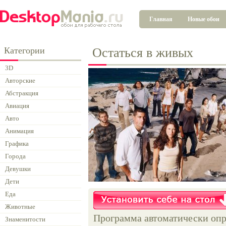
Главная
Новые обои
Категории
Остаться в живых
3D
Авторские
Абстракция
Авиация
Авто
Анимация
Графика
Города
Девушки
Дети
Еда
Животные
Программа автоматически опр
Знаменитости