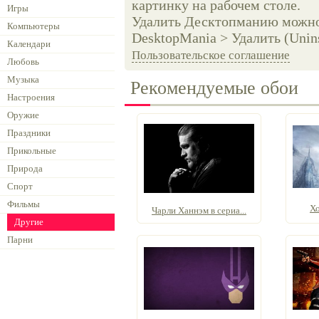
картинку на рабочем столе.
Игры
Удалить Десктопманию можно 
Компьютеры
DesktopMania > Удалить (Unins
Календари
Пользовательское соглашение
Любовь
Музыка
Рекомендуемые обои
Настроения
Оружие
Праздники
Прикольные
Природа
Спорт
Фильмы
Хо
Чарли Ханнэм в сериа...
Другие
Парни