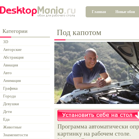
Главная
Новые обои
Категории
Под капотом
3D
Авторские
Абстракция
Авиация
Авто
Анимация
Графика
Города
Девушки
Дети
Еда
Программа автоматически опр
Животные
картинку на рабочем столе.
Знаменитости