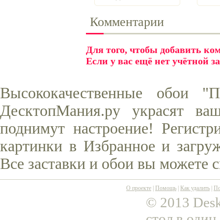
Комментарии
Для того, чтобы добавить к
Если у вас ещё нет учётной з
Высококачественные обои "
ДесктопМания.ру украсят ва
поднимут настроение! Регистр
картинки в Избранное и загруж
Все заставки и обои вы можете 
О проекте
|
Помощь
|
Как удалить
|
По
© 2013 Desk
стол в один