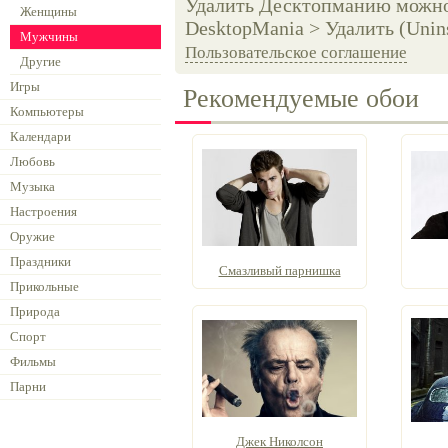
Удалить Десктопманию можно 
Женщины
DesktopMania > Удалить (Unins
Мужчины
Пользовательское соглашение
Другие
Игры
Рекомендуемые обои
Компьютеры
Календари
Любовь
Музыка
Настроения
Оружие
Праздники
Смазливый парнишка
Прикольные
Природа
Спорт
Фильмы
Парни
Джек Николсон