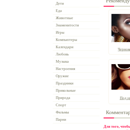
Рекоменду
Дети
Еда
Животные
Знаменитости
Игры
Компьютеры
Календари
Чернок
Любовь
Музыка
Настроения
Оружие
Праздники
Прикольные
Природа
Под ц
Спорт
Коммента
Фильмы
Парни
Для того, что