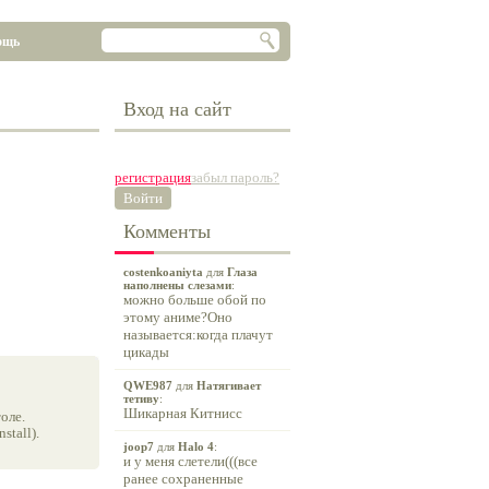
ощь
Вход на сайт
регистрация
забыл пароль?
Войти
Комменты
costenkoaniyta
для
Глаза
наполнены слезами
:
можно больше обой по
этому аниме?Оно
называется:когда плачут
цикады
QWE987
для
Натягивает
тетиву
:
Шикарная Китнисс
оле.
tall).
joop7
для
Halo 4
:
и у меня слетели(((все
ранее сохраненные