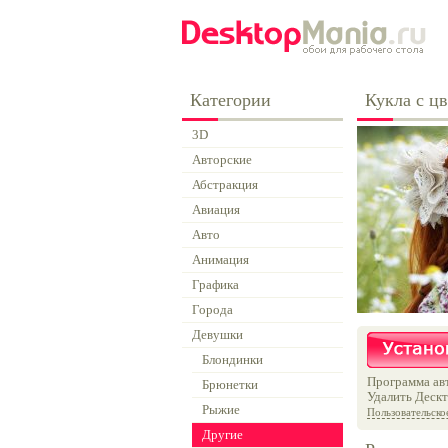
Категории
Кукла с ц
3D
Авторские
Абстракция
Авиация
Авто
Анимация
Графика
Города
Девушки
Блондинки
Программа авт
Брюнетки
Удалить Дескт
Рыжие
Пользовательско
Другие