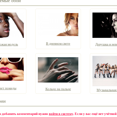
емые обои
В дневном свете
ожая модель
Девушка и неве
вет помады
Кольцо на пальце
Музыкальная 
рии
бы добавить комментарий нужно
войти в систему
. Если у вас ещё нет учётной