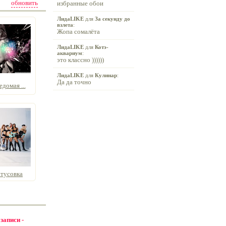
обновить
избранные обои
ЛидаLIKE
для
За секунду до
взлета
:
Жопа сомалёта
ЛидаLIKE
для
Котэ-
аквариум
:
это классно ))))))
ЛидаLIKE
для
Кулинар
:
Да да точно
домая ...
тусовка
 записи -