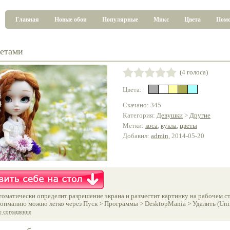
Главная
Новые обои
Популярные
Микс
Цвета
Пом
ветами
(4 голоса)
Цвета:
Скачано: 345
Категория:
Девушки
>
Другие
Метки:
коса
,
кукла
,
цветы
Добавил:
admin
, 2014-05-20
оматически определит разрешение экрана и разместит картинку на рабочем ст
опманию можно легко через Пуск > Программы > DesktopMania > Удалить (Unins
е соглашение