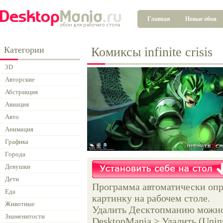
Главная
Новые обои
Категории
Комиксы infinite crisis
3D
Авторские
Абстракция
Авиация
Авто
Анимация
Графика
Города
Девушки
Дети
Программа автоматически опр
Еда
картинку на рабочем столе.
Животные
Удалить Десктопманию можно 
Знаменитости
DesktopMania > Удалить (Unins