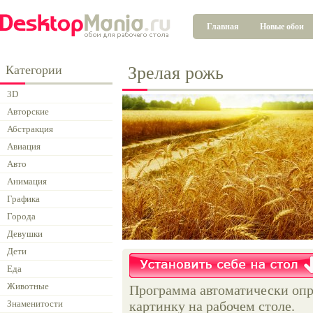
Главная
Новые обои
Категории
Зрелая рожь
3D
Авторские
Абстракция
Авиация
Авто
Анимация
Графика
Города
Девушки
Дети
Еда
Животные
Программа автоматически опр
Знаменитости
картинку на рабочем столе.