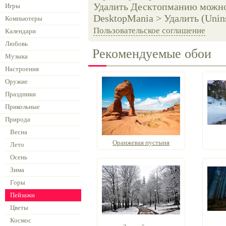
Удалить Десктопманию можно 
Игры
DesktopMania > Удалить (Unins
Компьютеры
Пользовательское соглашение
Календари
Любовь
Рекомендуемые обои
Музыка
Настроения
Оружие
Праздники
Прикольные
Природа
Весна
Оранжевая пустыня
Лето
Осень
Зима
Горы
Пейзажи
Цветы
Космос