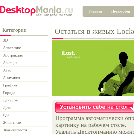
Главная
Новые обои
Категории
Остаться в живых Lock
3D
Авторские
Абстракция
Авиация
Авто
Анимация
Графика
Города
Девушки
Дети
Еда
Программа автоматически опр
Животные
картинку на рабочем столе.
Знаменитости
Удалить Десктопманию можно 