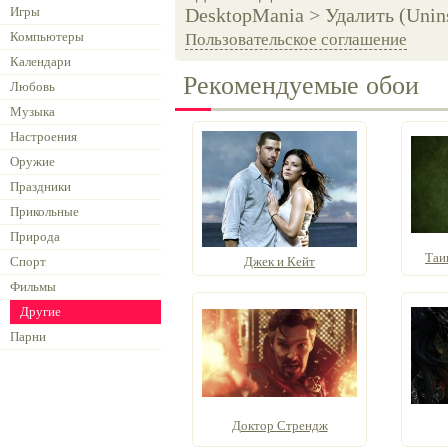
Игры
DesktopMania > Удалить (Unins
Компьютеры
Пользовательское соглашение
Календари
Рекомендуемые обои
Любовь
Музыка
Настроения
Оружие
Праздники
Прикольные
Природа
Таи
Спорт
Джек и Кейт
Фильмы
Другие
Парни
Доктор Стрендж