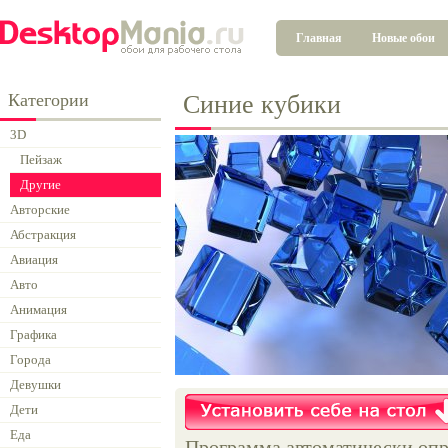
Главная
Новые обои
Категории
Синие кубики
3D
Пейзаж
Другие
Авторские
Абстракция
Авиация
Авто
Анимация
Графика
Города
Девушки
Дети
Еда
Программа автоматически опр