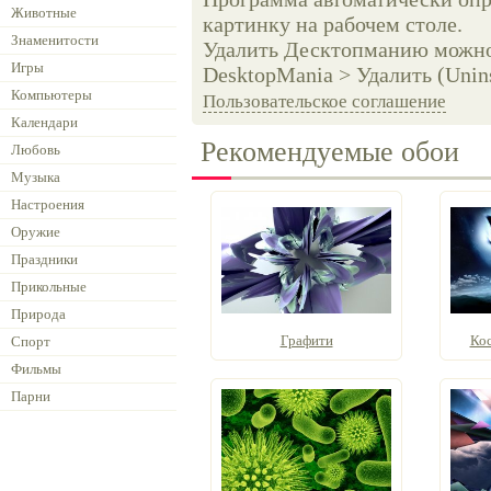
Животные
картинку на рабочем столе.
Знаменитости
Удалить Десктопманию можно 
Игры
DesktopMania > Удалить (Unins
Компьютеры
Пользовательское соглашение
Календари
Рекомендуемые обои
Любовь
Музыка
Настроения
Оружие
Праздники
Прикольные
Природа
Графити
Ко
Спорт
Фильмы
Парни