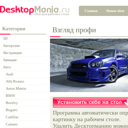
Главная
Новые обои
Категории
Взгляд профи
3D
Авторские
Абстракция
Авиация
Авто
Audi
Alfa Romeo
Aston Martin
BMW
Bentley
Bugatti
Программа автоматически опр
Cadillac
картинку на рабочем столе.
Camaro
Удалить Десктопманию можно 