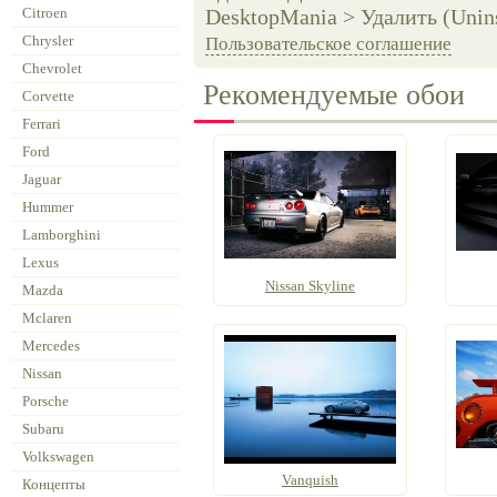
Citroen
DesktopMania > Удалить (Unins
Chrysler
Пользовательское соглашение
Chevrolet
Рекомендуемые обои
Corvette
Ferrari
Ford
Jaguar
Hummer
Lamborghini
Lexus
Nissan Skyline
Mazda
Mclaren
Mercedes
Nissan
Porsche
Subaru
Volkswagen
Vanquish
Концепты