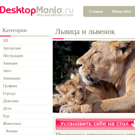
Главная
Новые обои
Категории
Львица и львенок
3D
Авторские
Абстракция
Авиация
Авто
Анимация
Графика
Города
Девушки
Дети
Еда
Животные
Кошки
Программа автоматически опр