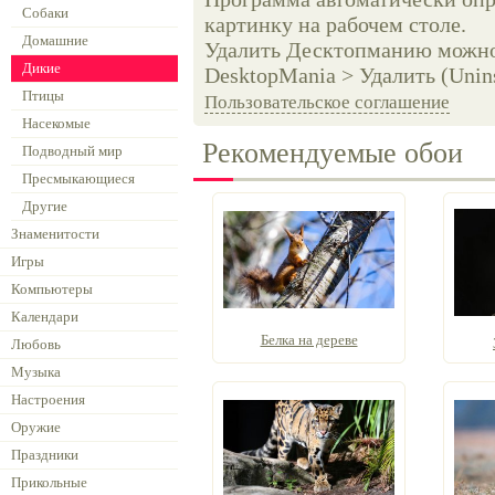
Собаки
картинку на рабочем столе.
Домашние
Удалить Десктопманию можно 
Дикие
DesktopMania > Удалить (Unins
Птицы
Пользовательское соглашение
Насекомые
Рекомендуемые обои
Подводный мир
Пресмыкающиеся
Другие
Знаменитости
Игры
Компьютеры
Календари
Белка на дереве
Любовь
Музыка
Настроения
Оружие
Праздники
Прикольные