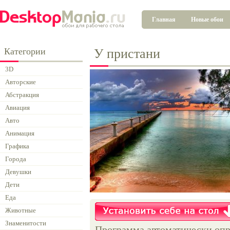
Главная
Новые обои
Категории
У пристани
3D
Авторские
Абстракция
Авиация
Авто
Анимация
Графика
Города
Девушки
Дети
Еда
Животные
Знаменитости
Программа автоматически опр