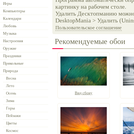
Игры
картинку на рабочем столе.
Компьютеры
Удалить Десктопманию можно 
Календари
DesktopMania > Удалить (Unins
Любовь
Пользовательское соглашение
Музыка
Рекомендуемые обои
Настроения
Оружие
Праздники
Прикольные
Природа
Весна
Лето
Вид сбоку
Осень
Зима
Горы
Пейзажи
Цветы
Космос