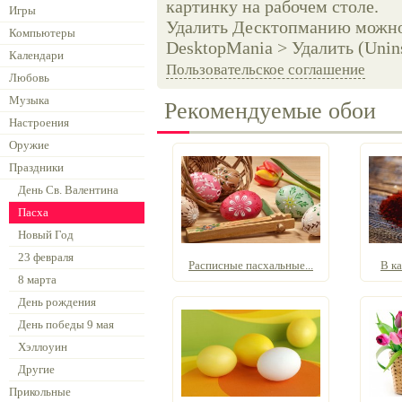
картинку на рабочем столе.
Игры
Удалить Десктопманию можно 
Компьютеры
DesktopMania > Удалить (Unins
Календари
Пользовательское соглашение
Любовь
Музыка
Рекомендуемые обои
Настроения
Оружие
Праздники
День Св. Валентина
Пасха
Новый Год
23 февраля
Расписные пасхальные...
В ка
8 марта
День рождения
День победы 9 мая
Хэллоуин
Другие
Прикольные