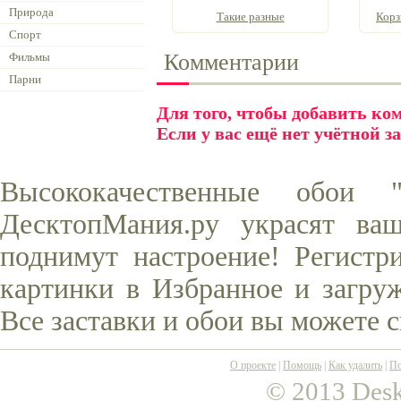
Природа
Такие разные
Корз
Спорт
Комментарии
Фильмы
Парни
Для того, чтобы добавить к
Если у вас ещё нет учётной з
Высококачественные обои
ДесктопМания.ру украсят ва
поднимут настроение! Регистр
картинки в Избранное и загруж
Все заставки и обои вы можете 
О проекте
|
Помощь
|
Как удалить
|
По
© 2013 Desk