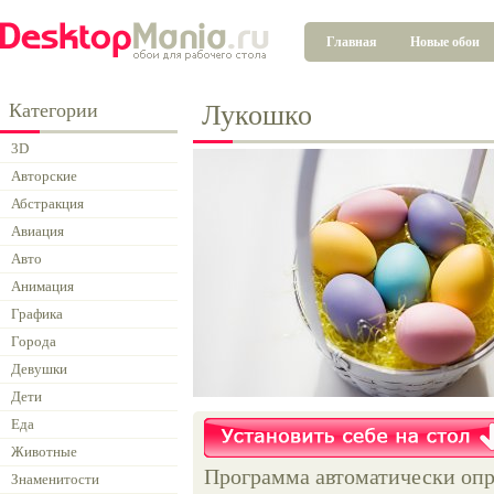
Главная
Новые обои
Категории
Лукошко
3D
Авторские
Абстракция
Авиация
Авто
Анимация
Графика
Города
Девушки
Дети
Еда
Животные
Программа автоматически опр
Знаменитости