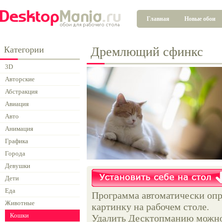
Главная
Новые обои
Категории
Дремлющий сфинкс
3D
Авторские
Абстракция
Авиация
Авто
Анимация
Графика
Города
Девушки
Дети
Еда
Программа автоматически опр
Животные
картинку на рабочем столе.
Кошки
Удалить Десктопманию можно 