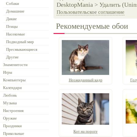
Собаки
DesktopMania > Удалить (Unins
Домашние
Пользовательское соглашение
Дикие
Рекомендуемые обои
Птицы
Насекомые
Подводный мир
Пресмыкающиеся
Другие
Знаменитости
Игры
Компьютеры
Неожиданный кадр
Гол
Календари
Любовь
Музыка
Настроения
Оружие
Праздники
Кот на пороге
Прикольные