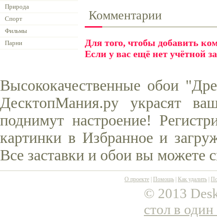
Природа
Комментарии
Спорт
Фильмы
Для того, чтобы добавить к
Парни
Если у вас ещё нет учётной з
Высококачественные обои "Др
ДесктопМания.ру украсят ва
поднимут настроение! Регистр
картинки в Избранное и загруж
Все заставки и обои вы можете 
О проекте
|
Помощь
|
Как удалить
|
По
© 2013 Desk
стол в один