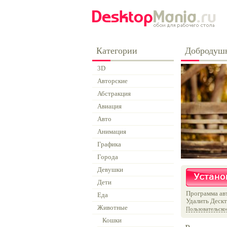
Категории
Добродуш
3D
Авторские
Абстракция
Авиация
Авто
Анимация
Графика
Города
Девушки
Дети
Программа авт
Еда
Удалить Дескт
Животные
Пользовательско
Кошки