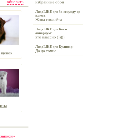
обновить
избранные обои
ЛидаLIKE
для
За секунду до
взлета
:
Жопа сомалёта
ЛидаLIKE
для
Котэ-
аквариум
:
это классно ))))))
ЛидаLIKE
для
Кулинар
:
Да да точно
 щенок
киты
 записи -