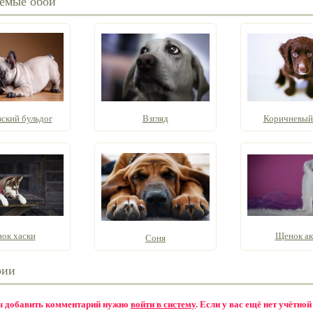
емые обои
ский бульдог
Взгляд
Коричневый
ок хаски
Щенок а
Соня
рии
бы добавить комментарий нужно
войти в систему
. Если у вас ещё нет учётной