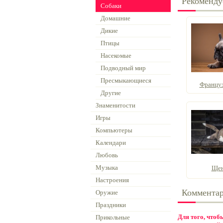
Рекоменду
Собаки
Домашние
Дикие
Птицы
Насекомые
Подводный мир
Пресмыкающиеся
Француз
Другие
Знаменитости
Игры
Компьютеры
Календари
Любовь
Музыка
Щен
Настроения
Коммента
Оружие
Праздники
Для того, что
Прикольные