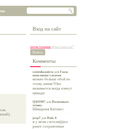
ощь
Вход на сайт
регистрация
забыл пароль?
Войти
Комменты
costenkoaniyta
для
Глаза
наполнены слезами
:
можно больше обой по
этому аниме?Оно
называется:когда плачут
цикады
QWE987
для
Натягивает
тетиву
:
Шикарная Китнисс
оле.
tall).
joop7
для
Halo 4
:
и у меня слетели(((все
ранее сохраненные