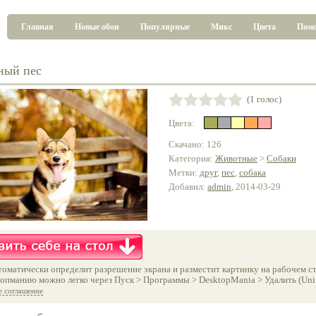
Главная
Новые обои
Популярные
Микс
Цвета
Пом
ный пес
(1 голос)
Цвета:
Скачано: 126
Категория:
Животные
>
Собаки
Метки:
друг
,
пес
,
собака
Добавил:
admin
, 2014-03-29
оматически определит разрешение экрана и разместит картинку на рабочем ст
опманию можно легко через Пуск > Программы > DesktopMania > Удалить (Unins
е соглашение