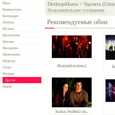
Игры
DesktopMania > Удалить (Unins
Компьютеры
Пользовательское соглашение
Календари
Рекомендуемые обои
Любовь
Музыка
Настроения
Оружие
Праздники
Прикольные
Природа
Железный человек 2
Б
Спорт
Фильмы
Другие
Парни
Бэлла и Джэйкоб у ко...