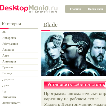
Главная
Новые обои
Категории
Blade
3D
Авторские
Абстракция
Авиация
Авто
Анимация
Графика
Города
Девушки
Дети
Еда
Программа автоматически опр
Животные
картинку на рабочем столе.
Знаменитости
Удалить Десктопманию можно 