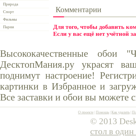
Природа
Комментарии
Спорт
Фильмы
Для того, чтобы добавить к
Парни
Если у вас ещё нет учётной з
Высококачественные обои "
ДесктопМания.ру украсят ва
поднимут настроение! Регистр
картинки в Избранное и загруж
Все заставки и обои вы можете 
О проекте
|
Помощь
|
Как удалить
|
По
© 2013 Desk
стол в один