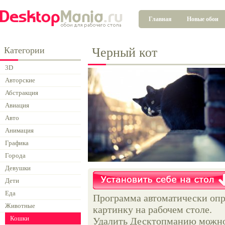
Главная
Новые обои
Категории
Черный кот
3D
Авторские
Абстракция
Авиация
Авто
Анимация
Графика
Города
Девушки
Дети
Еда
Программа автоматически опр
Животные
картинку на рабочем столе.
Кошки
Удалить Десктопманию можно 