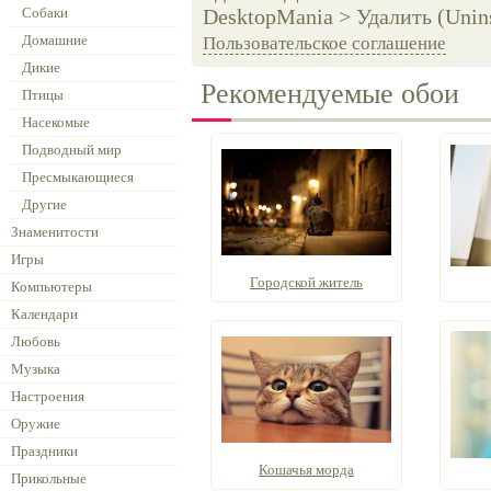
Собаки
DesktopMania > Удалить (Unins
Домашние
Пользовательское соглашение
Дикие
Рекомендуемые обои
Птицы
Насекомые
Подводный мир
Пресмыкающиеся
Другие
Знаменитости
Игры
Городской житель
Компьютеры
Календари
Любовь
Музыка
Настроения
Оружие
Праздники
Кошачья морда
Прикольные