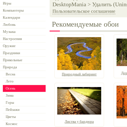
Игры
DesktopMania > Удалить (Unins
Компьютеры
Пользовательское соглашение
Календари
Рекомендуемые обои
Любовь
Музыка
Настроения
Оружие
Праздники
Прикольные
Природа
Дер
Весна
Природный лабиринт
Лето
Осень
Зима
Горы
Пейзажи
Цветы
Листва у бардюра
Космос