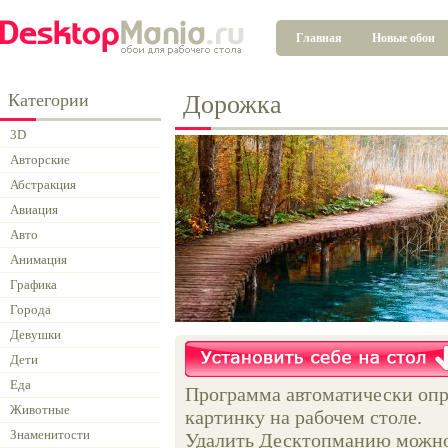
Главная
Новые обои
Категории
Дорожка
3D
Авторские
Абстракция
Авиация
Авто
Анимация
Графика
Города
Девушки
Дети
Еда
Программа автоматически опр
Животные
картинку на рабочем столе.
Знаменитости
Удалить Десктопманию можно 