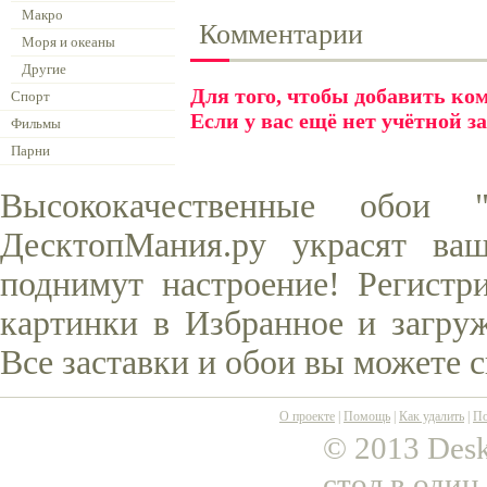
Макро
Комментарии
Моря и океаны
Другие
Для того, чтобы добавить к
Спорт
Если у вас ещё нет учётной з
Фильмы
Парни
Высококачественные обои
ДесктопМания.ру украсят ва
поднимут настроение! Регистр
картинки в Избранное и загруж
Все заставки и обои вы можете 
О проекте
|
Помощь
|
Как удалить
|
По
© 2013 Desk
стол в один