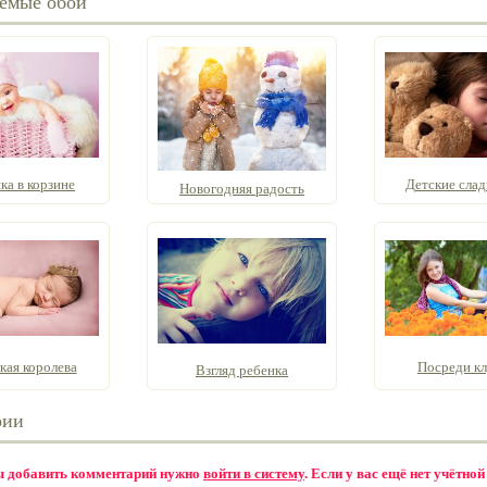
емые обои
а в корзине
Детские слад
Новогодняя радость
кая королева
Посреди к
Взгляд ребенка
рии
бы добавить комментарий нужно
войти в систему
. Если у вас ещё нет учётной