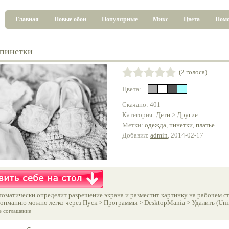
Главная
Новые обои
Популярные
Микс
Цвета
Пом
пинетки
(2 голоса)
Цвета:
Скачано: 401
Категория:
Дети
>
Другие
Метки:
одежда
,
пинетки
,
платье
Добавил:
admin
, 2014-02-17
оматически определит разрешение экрана и разместит картинку на рабочем ст
опманию можно легко через Пуск > Программы > DesktopMania > Удалить (Unins
е соглашение