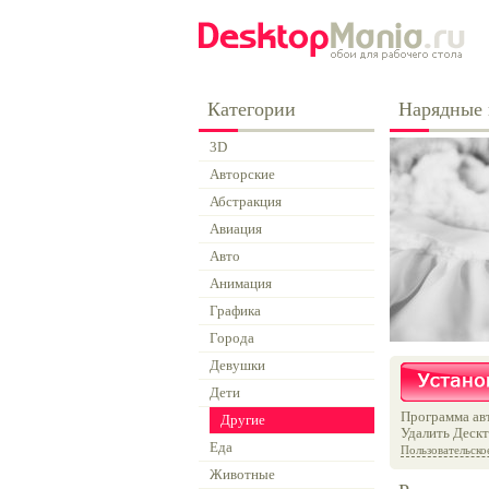
Категории
Нарядные 
3D
Авторские
Абстракция
Авиация
Авто
Анимация
Графика
Города
Девушки
Дети
Программа авт
Другие
Удалить Дескт
Еда
Пользовательско
Животные