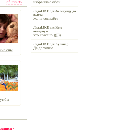
обновить
избранные обои
ЛидаLIKE
для
За секунду до
взлета
:
Жопа сомалёта
ЛидаLIKE
для
Котэ-
аквариум
:
это классно ))))))
ЛидаLIKE
для
Кулинар
:
Да да точно
кие сны
лумбы
 записи -