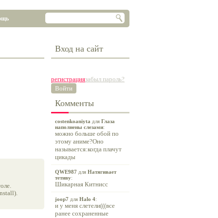
ощь
Вход на сайт
регистрация
забыл пароль?
Войти
Комменты
costenkoaniyta
для
Глаза
наполнены слезами
:
можно больше обой по
этому аниме?Оно
называется:когда плачут
цикады
QWE987
для
Натягивает
тетиву
:
Шикарная Китнисс
оле.
tall).
joop7
для
Halo 4
:
и у меня слетели(((все
ранее сохраненные