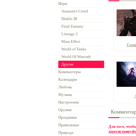
Игры
Assassin's Creed
Diablo III
Final Fantasy
Lineage 2
Mass Effect
Горя
World of Tanks
World Of Warcraft
Другие
Компьютеры
Календари
Любовь
Музыка
Настроения
Оружие
Коммента
Праздники
Прикольные
Для того, что
зарегистрируйт
Природа