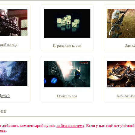
щий взгляд
Игральные кости
Зама
Дота 2
Обитель зла
Key-Art-B
рии
бы добавить комментарий нужно
войти в систему
. Если у вас ещё нет учётной
есь
.