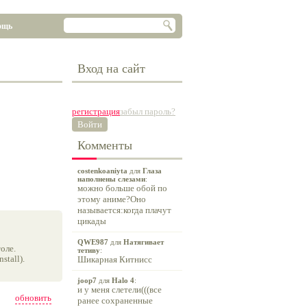
ощь
Вход на сайт
регистрация
забыл пароль?
Войти
Комменты
costenkoaniyta
для
Глаза
наполнены слезами
:
можно больше обой по
этому аниме?Оно
называется:когда плачут
цикады
QWE987
для
Натягивает
оле.
тетиву
:
tall).
Шикарная Китнисс
joop7
для
Halo 4
:
и у меня слетели(((все
обновить
ранее сохраненные