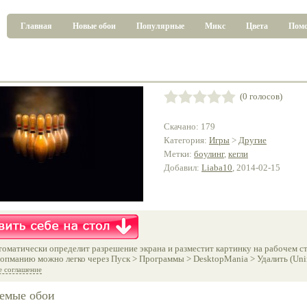
Главная
Новые обои
Популярные
Микс
Цвета
Пом
(0 голосов)
Скачано: 179
Категория:
Игры
>
Другие
Метки:
боулинг
,
кегли
Добавил:
Liaba10
, 2014-02-15
оматически определит разрешение экрана и разместит картинку на рабочем ст
опманию можно легко через Пуск > Программы > DesktopMania > Удалить (Unins
е соглашение
емые обои