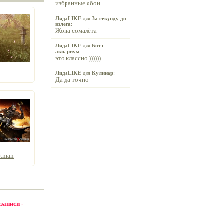
избранные обои
ЛидаLIKE
для
За секунду до
взлета
:
Жопа сомалёта
ЛидаLIKE
для
Котэ-
аквариум
:
это классно ))))))
х
ЛидаLIKE
для
Кулинар
:
Да да точно
atman
 записи -