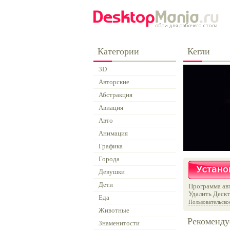
Категории
Кегли
3D
Авторские
Абстракция
Авиация
Авто
Анимация
Графика
Города
Девушки
Дети
Программа авт
Удалить Дескт
Еда
Пользовательско
Животные
Рекоменду
Знаменитости