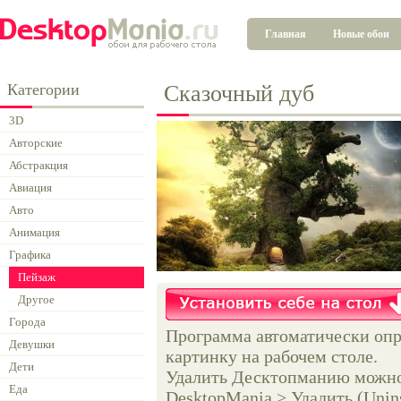
Главная
Новые обои
Категории
Сказочный дуб
3D
Авторские
Абстракция
Авиация
Авто
Анимация
Графика
Пейзаж
Другое
Города
Программа автоматически опр
Девушки
картинку на рабочем столе.
Дети
Удалить Десктопманию можно 
Еда
DesktopMania > Удалить (Unins