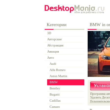
Категории
BMW in or
3D
Авторские
Абстракция
Авиация
Авто
Audi
Alfa Romeo
Aston Martin
BMW
Bentley
Программа авт
Bugatti
Удалить Дескт
Cadillac
Пользовательско
Camaro