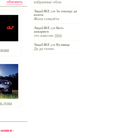
обновить
избранные обои
ЛидаLIKE
для
За секунду до
взлета
:
Жопа сомалёта
ЛидаLIKE
для
Котэ-
аквариум
:
это классно ))))))
ЛидаLIKE
для
Кулинар
:
Да да точно
лазки
е луны
 записи -