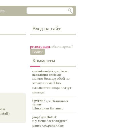
ощь
Вход на сайт
регистрация
забыл пароль?
Войти
Комменты
costenkoaniyta
для
Глаза
наполнены слезами
:
можно больше обой по
этому аниме?Оно
называется:когда плачут
цикады
QWE987
для
Натягивает
тетиву
:
Шикарная Китнисс
оле.
tall).
joop7
для
Halo 4
:
и у меня слетели(((все
ранее сохраненные