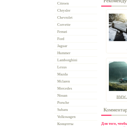
Рекоменду
Citroen
Chrysler
Chevrolet
Corvette
Ferrari
Ford
Jaguar
Hummer
Lamborghini
Lexus
Mazda
Mclaren
Mercedes
Nissan
BMW A
Porsche
Коммента
Subaru
Volkswagen
Для того, что
Концепты