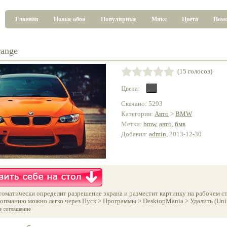
Главная
Новые обои
Популярные
Микс
Цвета
Пом
ange
(15 голосов)
Цвета:
Скачано: 5293
Категория:
Авто
>
BMW
Метки:
bmw
,
авто
,
бмв
Добавил:
admin
, 2013-12-30
оматически определит разрешение экрана и разместит картинку на рабочем ст
опманию можно легко через Пуск > Программы > DesktopMania > Удалить (Unins
е соглашение