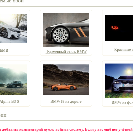
емые обои
Красивые г
БМВ
Фирменный стиль BMW
lpina B3 S
BMW i8 на дороге
BMW на фон
рии
бы добавить комментарий нужно
войти в систему
. Если у вас ещё нет учётной