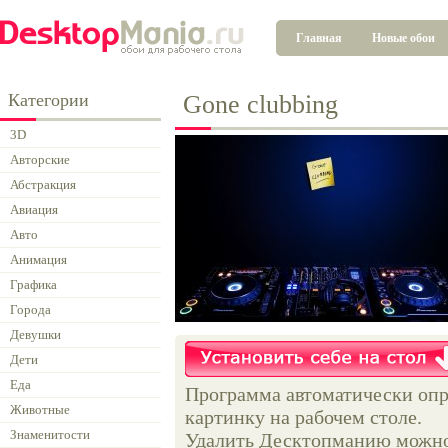
Главная
Новые обои
Категории
Gone clubbing
3D
Авторские
Абстракция
Авиация
Авто
Анимация
Графика
Города
Девушки
Дети
Еда
Программа автоматически опр
Животные
картинку на рабочем столе.
Знаменитости
Удалить Десктопманию можно 