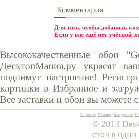
Комментарии
Для того, чтобы добавить к
Если у вас ещё нет учётной з
Высококачественные обои "G
ДесктопМания.ру украсят ва
поднимут настроение! Регистр
картинки в Избранное и загруж
Все заставки и обои вы можете 
О проекте
|
Помощь
|
Как удалить
|
По
© 2013 Desk
стол в один