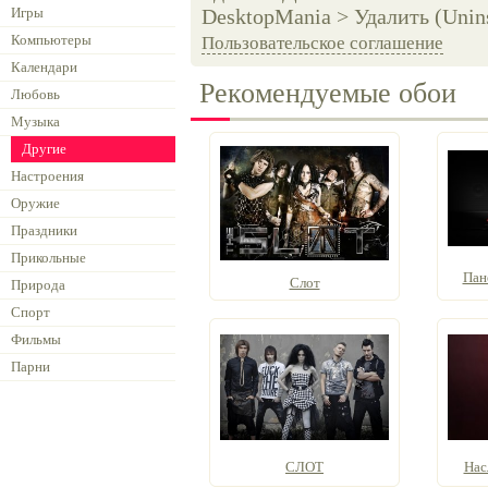
Игры
DesktopMania > Удалить (Unins
Компьютеры
Пользовательское соглашение
Календари
Рекомендуемые обои
Любовь
Музыка
Другие
Настроения
Оружие
Праздники
Прикольные
Пан
Слот
Природа
Спорт
Фильмы
Парни
СЛОТ
Нас