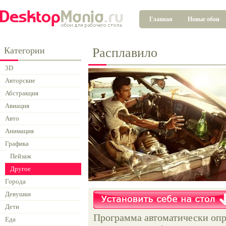
Главная
Новые обои
Категории
Расплавило
3D
Авторские
Абстракция
Авиация
Авто
Анимация
Графика
Пейзаж
Другое
Города
Девушки
Дети
Программа автоматически опр
Еда