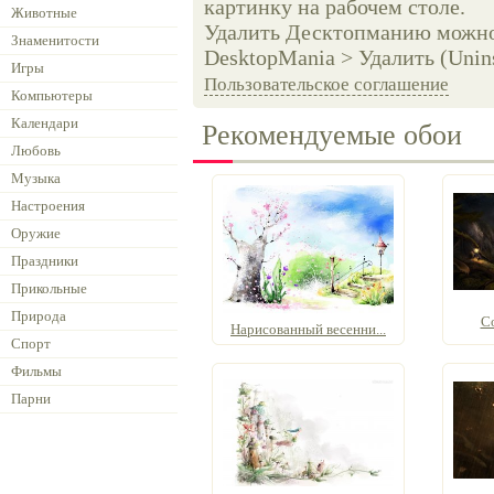
картинку на рабочем столе.
Животные
Удалить Десктопманию можно 
Знаменитости
DesktopMania > Удалить (Unins
Игры
Пользовательское соглашение
Компьютеры
Календари
Рекомендуемые обои
Любовь
Музыка
Настроения
Оружие
Праздники
Прикольные
Природа
Со
Нарисованный весенни...
Спорт
Фильмы
Парни