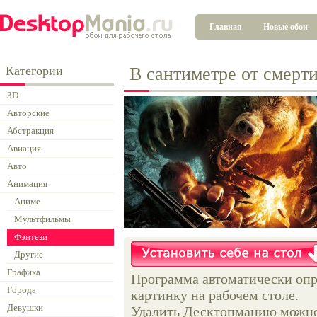
Главная
Новые обои
Категории
В сантиметре от смерт
3D
Авторские
Абстракция
Авиация
Авто
Анимация
Аниме
Мультфильмы
Фэнтези
Другие
Графика
Программа автоматически опр
Города
картинку на рабочем столе.
Девушки
Удалить Десктопманию можно 