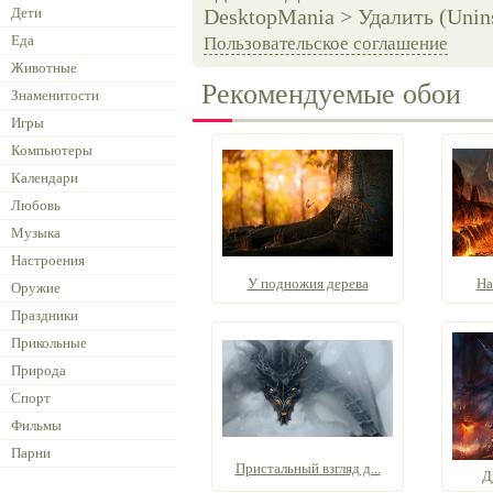
Дети
DesktopMania > Удалить (Unins
Еда
Пользовательское соглашение
Животные
Рекомендуемые обои
Знаменитости
Игры
Компьютеры
Календари
Любовь
Музыка
Настроения
У подножия дерева
На
Оружие
Праздники
Прикольные
Природа
Спорт
Фильмы
Парни
Пристальный взгляд д...
Д