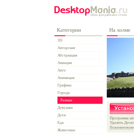
Категории
На холме
3D
Авторские
Абстракция
Авиация
Авто
Анимация
Графика
Города
Разные
Девушки
Дети
Программа авт
Еда
Удалить Дескт
Пользовательско
Животные