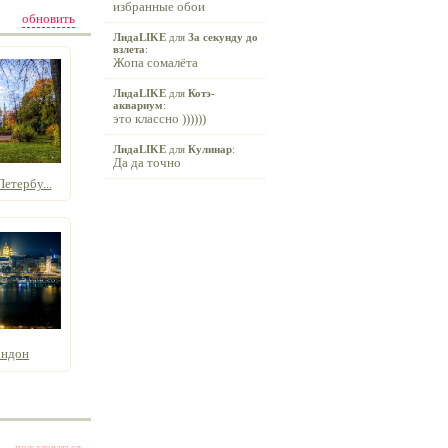
избранные обои
обновить
ЛидаLIKE
для
За секунду до
взлета
:
Жопа сомалёта
ЛидаLIKE
для
Котэ-
аквариум
:
это классно ))))))
ЛидаLIKE
для
Кулинар
:
Да да точно
етербу...
ондон
пожаловаться