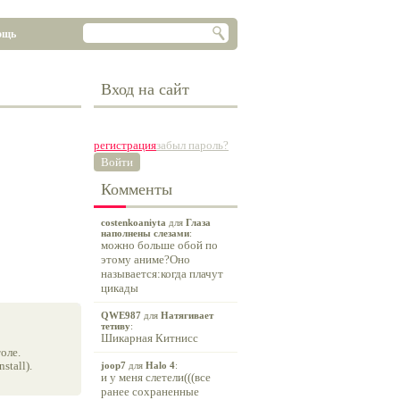
ощь
Вход на сайт
регистрация
забыл пароль?
Войти
Комменты
costenkoaniyta
для
Глаза
наполнены слезами
:
можно больше обой по
этому аниме?Оно
называется:когда плачут
цикады
QWE987
для
Натягивает
тетиву
:
Шикарная Китнисс
оле.
tall).
joop7
для
Halo 4
:
и у меня слетели(((все
ранее сохраненные