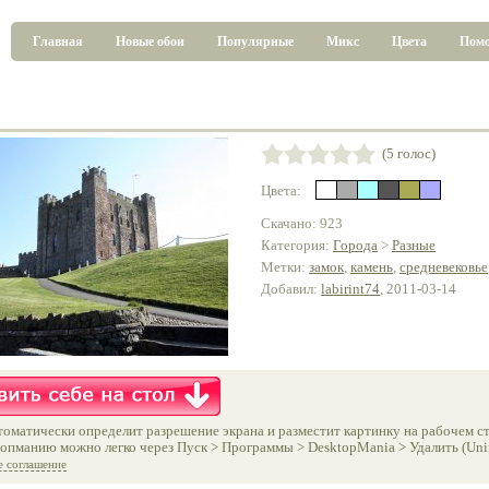
Главная
Новые обои
Популярные
Микс
Цвета
Пом
(5 голос)
Цвета:
Скачано: 923
Категория:
Города
>
Разные
Метки:
замок
,
камень
,
средневековье
Добавил:
labirint74
, 2011-03-14
оматически определит разрешение экрана и разместит картинку на рабочем ст
опманию можно легко через Пуск > Программы > DesktopMania > Удалить (Unins
е соглашение