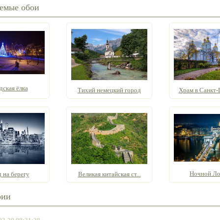
емые обои
дская ёлка
Тихий немецкий город
Храм в Санкт-П
Ночной Л
 на берегу
Великая китайская ст...
рии