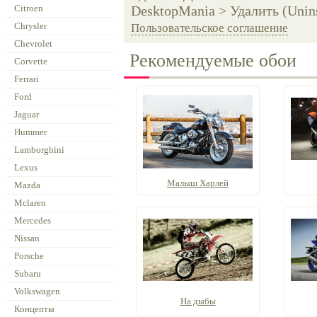
Citroen
DesktopMania > Удалить (Unins
Chrysler
Пользовательское соглашение
Chevrolet
Рекомендуемые обои
Corvette
Ferrari
Ford
Jaguar
Hummer
Lamborghini
Lexus
Малыш Харлей
Mazda
Mclaren
Mercedes
Nissan
Porsche
Subaru
Volkswagen
На дыбы
Концепты