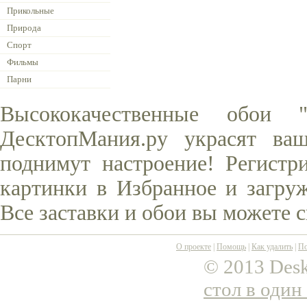
Прикольные
Природа
Спорт
Фильмы
Парни
Высококачественные обои 
ДесктопМания.ру украсят ва
поднимут настроение! Регистр
картинки в Избранное и загруж
Все заставки и обои вы можете 
О проекте
|
Помощь
|
Как удалить
|
По
© 2013 Desk
стол в один