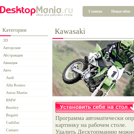
Главная
Новые обои
Категории
Каwasaki
3D
Авторские
Абстракция
Авиация
Авто
Audi
Alfa Romeo
Aston Martin
BMW
Bentley
Bugatti
Программа автоматически опр
Cadillac
картинку на рабочем столе.
Camaro
Удалить Десктопманию можно 