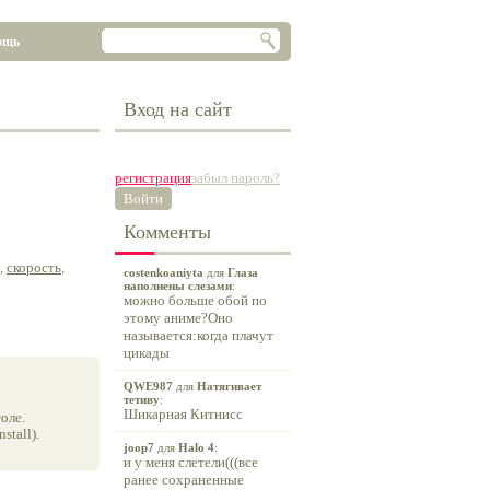
ощь
Вход на сайт
регистрация
забыл пароль?
Войти
Комменты
,
скорость
,
costenkoaniyta
для
Глаза
наполнены слезами
:
можно больше обой по
этому аниме?Оно
называется:когда плачут
цикады
QWE987
для
Натягивает
тетиву
:
Шикарная Китнисс
оле.
tall).
joop7
для
Halo 4
:
и у меня слетели(((все
ранее сохраненные