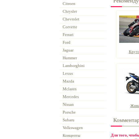
Рекоменду
Citroen
Chrysler
Chevrolet
Corvette
Ferrari
Ford
Jaguar
Крут
Hummer
Lamborghini
Lexus
Mazda
Mclaren
Mercedes
Nissan
Жива
Porsche
Коммента
Subaru
Volkswagen
Для того, что
Концепты