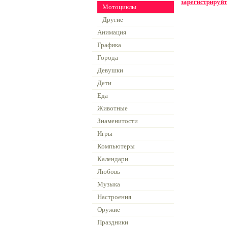
зарегистрируйт
Мотоциклы
Другие
Анимация
Графика
Города
Девушки
Дети
Еда
Животные
Знаменитости
Игры
Компьютеры
Календари
Любовь
Музыка
Настроения
Оружие
Праздники