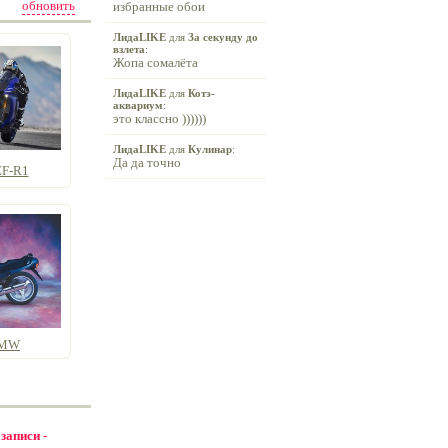
обновить
избранные обои
ЛидаLIKE
для
За секунду до
взлета
:
Жопа сомалёта
ЛидаLIKE
для
Котэ-
аквариум
:
это классно ))))))
ЛидаLIKE
для
Кулинар
:
Да да точно
ZF-R1
BMW
 записи -