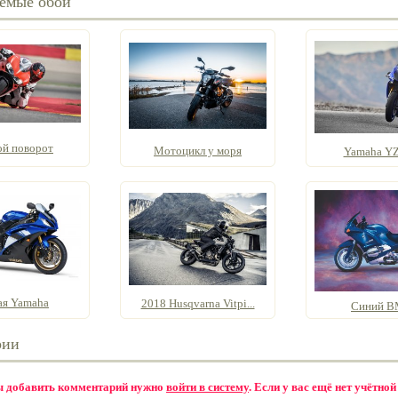
емые обои
ой поворот
Мотоцикл у моря
Yamaha Y
я Yamaha
2018 Husqvarna Vitpi...
Синий 
рии
бы добавить комментарий нужно
войти в систему
. Если у вас ещё нет учётной