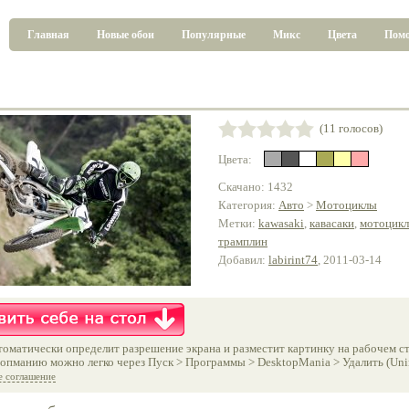
Главная
Новые обои
Популярные
Микс
Цвета
Пом
(11 голосов)
Цвета:
Скачано: 1432
Категория:
Авто
>
Мотоциклы
Метки:
kawasaki
,
кавасаки
,
мотоцикл
трамплин
Добавил:
labirint74
, 2011-03-14
оматически определит разрешение экрана и разместит картинку на рабочем ст
опманию можно легко через Пуск > Программы > DesktopMania > Удалить (Unins
е соглашение