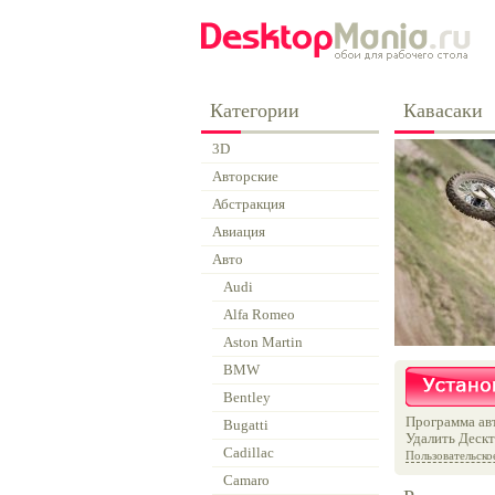
Категории
Кавасаки
3D
Авторские
Абстракция
Авиация
Авто
Audi
Alfa Romeo
Aston Martin
BMW
Bentley
Программа авт
Bugatti
Удалить Дескт
Cadillac
Пользовательско
Camaro