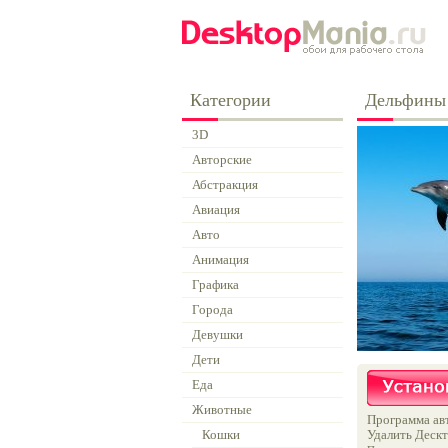
Категории
Дельфины
3D
Авторские
Абстракция
Авиация
Авто
Анимация
Графика
Города
Девушки
Дети
Еда
Животные
Программа авт
Кошки
Удалить Дескт