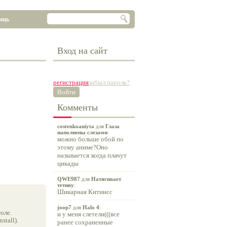
ощь
Вход на сайт
регистрация
забыл пароль?
Войти
Комменты
costenkoaniyta
для
Глаза
наполнены слезами
:
можно больше обой по
этому аниме?Оно
называется:когда плачут
цикады
QWE987
для
Натягивает
тетиву
:
Шикарная Китнисс
joop7
для
Halo 4
:
оле.
и у меня слетели(((все
tall).
ранее сохраненные