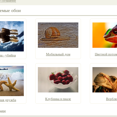
е соглашение
емые обои
Мобильный дом
Цветной потомо
а - убийца
Клубника в пиале
Вербл
ная дружба
рии