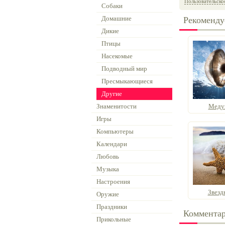
Пользовательско
Собаки
Домашние
Рекоменду
Дикие
Птицы
Насекомые
Подводный мир
Пресмыкающиеся
Другие
Знаменитости
Медуз
Игры
Компьютеры
Календари
Любовь
Музыка
Настроения
Звезд
Оружие
Праздники
Коммента
Прикольные