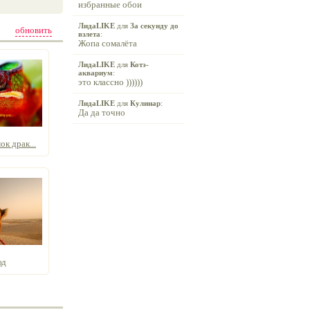
избранные обои
ЛидаLIKE
для
За секунду до
обновить
взлета
:
Жопа сомалёта
ЛидаLIKE
для
Котэ-
аквариум
:
это классно ))))))
ЛидаLIKE
для
Кулинар
:
Да да точно
к драк...
юд