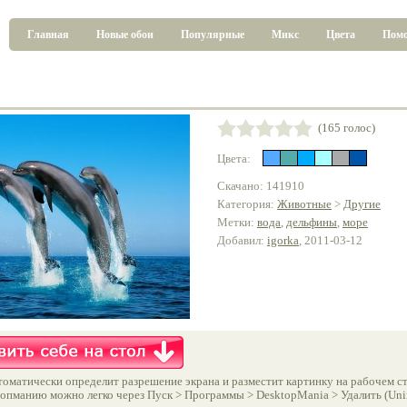
Главная
Новые обои
Популярные
Микс
Цвета
Пом
(165 голос)
Цвета:
Скачано: 141910
Категория:
Животные
>
Другие
Метки:
вода
,
дельфины
,
море
Добавил:
igorka
, 2011-03-12
оматически определит разрешение экрана и разместит картинку на рабочем ст
опманию можно легко через Пуск > Программы > DesktopMania > Удалить (Unins