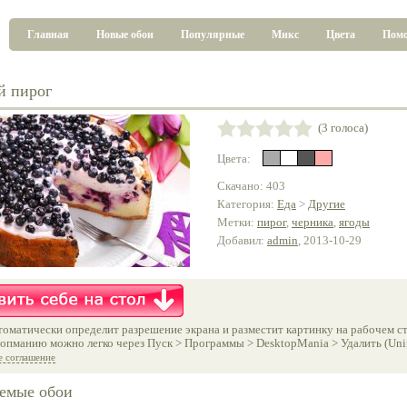
Главная
Новые обои
Популярные
Микс
Цвета
Пом
й пирог
(3 голоса)
Цвета:
Скачано: 403
Категория:
Еда
>
Другие
Метки:
пирог
,
черника
,
ягоды
Добавил:
admin
, 2013-10-29
оматически определит разрешение экрана и разместит картинку на рабочем ст
опманию можно легко через Пуск > Программы > DesktopMania > Удалить (Unins
е соглашение
емые обои