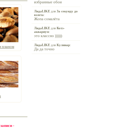
избранные обои
ЛидаLIKE
для
За секунду до
взлета
:
Жопа сомалёта
ЛидаLIKE
для
Котэ-
аквариум
:
это классно ))))))
ЛидаLIKE
для
Кулинар
:
м планом
Да да точно
ы
 записи -