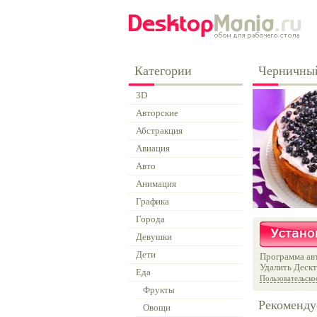
Категории
Черничны
3D
Авторские
Абстракция
Авиация
Авто
Анимация
Графика
Города
Девушки
Дети
Программа авт
Удалить Дескт
Еда
Пользовательско
Фрукты
Рекоменду
Овощи