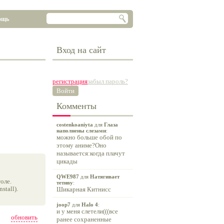
ощь
Вход на сайт
регистрация
забыл пароль?
Войти
Комменты
costenkoaniyta
для
Глаза
наполнены слезами
:
можно больше обой по
этому аниме?Оно
называется:когда плачут
цикады
QWE987
для
Натягивает
оле.
тетиву
:
tall).
Шикарная Китнисс
joop7
для
Halo 4
:
и у меня слетели(((все
обновить
ранее сохраненные