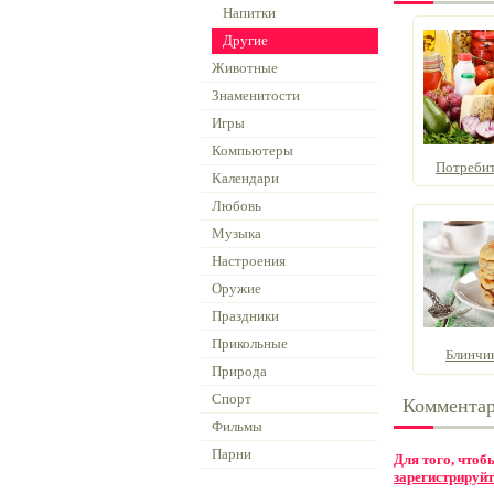
Напитки
Другие
Животные
Знаменитости
Игры
Компьютеры
Потребите
Календари
Любовь
Музыка
Настроения
Оружие
Праздники
Прикольные
Блинчик
Природа
Спорт
Коммента
Фильмы
Парни
Для того, что
зарегистрируйт