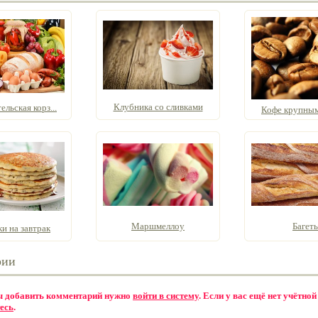
Клубника со сливками
льская корз...
Кофе крупны
Маршмеллоу
Багет
и на завтрак
рии
бы добавить комментарий нужно
войти в систему
. Если у вас ещё нет учётной
есь
.