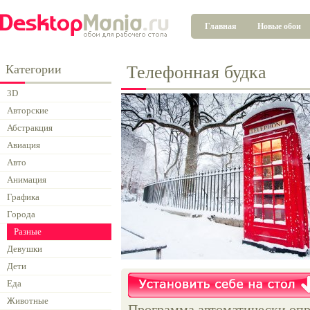
Главная
Новые обои
Категории
Телефонная будка
3D
Авторские
Абстракция
Авиация
Авто
Анимация
Графика
Города
Разные
Девушки
Дети
Еда
Животные
Программа автоматически опр