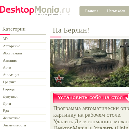
Главная
Новые обои
Категории
На Берлин!
3D
Авторские
Абстракция
Авиация
Авто
Анимация
Графика
Города
Девушки
Дети
Программа автоматически опр
Еда
картинку на рабочем столе.
Животные
Удалить Десктопманию можно 
Знаменитости
DesktopMania > Удалить (Unins