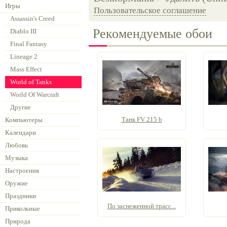
Игры
Пользовательское соглашение
Assassin's Creed
Рекомендуемые обои
Diablo III
Final Fantasy
Lineage 2
Mass Effect
World of Tanks
World Of Warcraft
Другие
Танк FV 215 b
Компьютеры
Календари
Любовь
Музыка
Настроения
Оружие
Праздники
По заснеженной трасс...
Прикольные
Природа