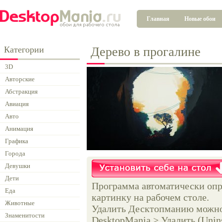
Главная
Новые обои
Категории
Дерево в прогалине
3D
Авторские
Абстракция
Авиация
Авто
Анимация
Графика
Города
Девушки
Дети
Программа автоматически опр
Еда
картинку на рабочем столе.
Животные
Удалить Десктопманию можно 
Знаменитости
DesktopMania > Удалить (Unins