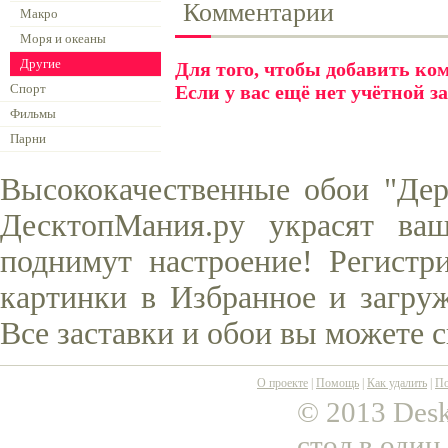
Комментарии
Макро
Моря и океаны
Другие
Для того, чтобы добавить к
Спорт
Если у вас ещё нет учётной з
Фильмы
Парни
Высококачественные обои "Дер
ДесктопМания.ру украсят ва
поднимут настроение! Регистр
картинки в Избранное и загруж
Все заставки и обои вы можете 
О проекте
|
Помощь
|
Как удалить
|
По
© 2013 Desk
стол в один