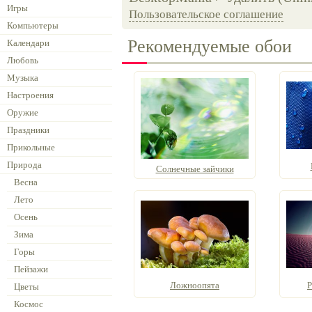
Игры
Пользовательское соглашение
Компьютеры
Рекомендуемые обои
Календари
Любовь
Музыка
Настроения
Оружие
Праздники
Прикольные
Природа
Солнечные зайчики
Весна
Лето
Осень
Зима
Горы
Пейзажи
Ложноопята
Р
Цветы
Космос