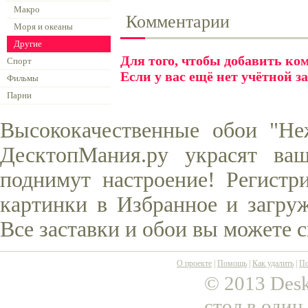
Макро
Комментарии
Моря и океаны
Другие
Для того, чтобы добавить к
Спорт
Если у вас ещё нет учётной з
Фильмы
Парни
Высококачественные обои "Не
ДесктопМания.ру украсят ва
поднимут настроение! Регистр
картинки в Избранное и загруж
Все заставки и обои вы можете 
О проекте
|
Помощь
|
Как удалить
|
По
© 2013 Desk
стол в один