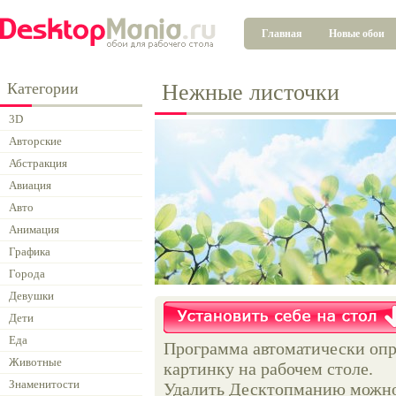
Главная
Новые обои
Категории
Нежные листочки
3D
Авторские
Абстракция
Авиация
Авто
Анимация
Графика
Города
Девушки
Дети
Еда
Программа автоматически опр
Животные
картинку на рабочем столе.
Знаменитости
Удалить Десктопманию можно 