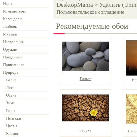
Игры
DesktopMania > Удалить (Unins
Компьютеры
Пользовательское соглашение
Календари
Рекомендуемые обои
Любовь
Музыка
Настроения
Оружие
Праздники
Прикольные
Природа
Галька
Весна
Ис
Лето
Осень
Зима
Горы
Пейзажи
Цветы
Засуха
Набо
Космос