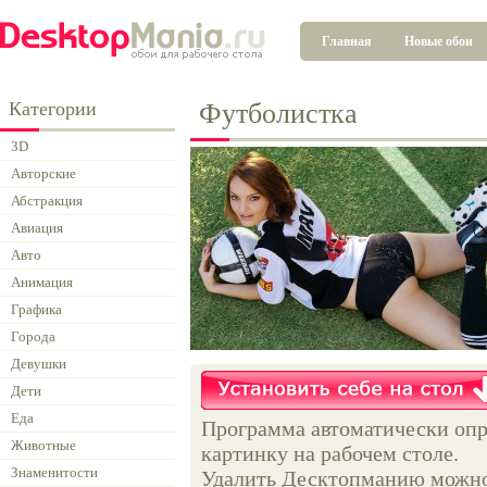
Главная
Новые обои
Категории
Футболистка
3D
Авторские
Абстракция
Авиация
Авто
Анимация
Графика
Города
Девушки
Дети
Еда
Программа автоматически опр
Животные
картинку на рабочем столе.
Знаменитости
Удалить Десктопманию можно 