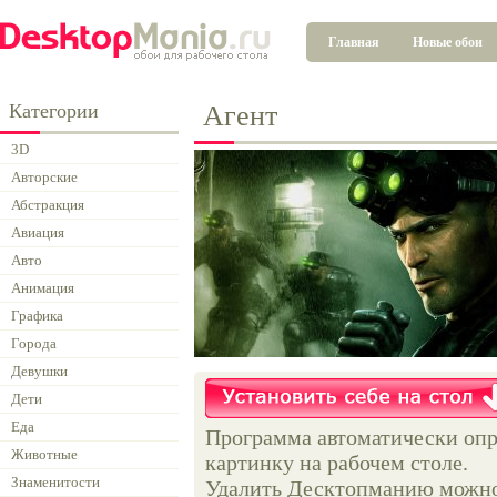
Главная
Новые обои
Категории
Агент
3D
Авторские
Абстракция
Авиация
Авто
Анимация
Графика
Города
Девушки
Дети
Еда
Программа автоматически опр
Животные
картинку на рабочем столе.
Знаменитости
Удалить Десктопманию можно 