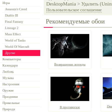
Игры
DesktopMania > Удалить (Unins
Assassin's Creed
Пользовательское соглашение
Diablo III
Рекомендуемые обои
Final Fantasy
Lineage 2
Mass Effect
World of Tanks
World Of Warcraft
Другие
Компьютеры
Возвращение легенды
Календари
Любовь
Музыка
Настроения
Оружие
Праздники
Прикольные
DmC
В противогазе
Природа