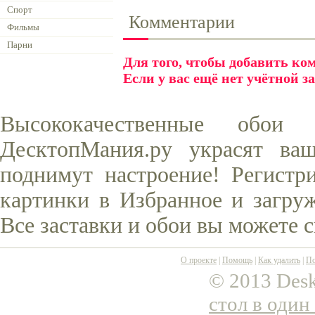
Спорт
Комментарии
Фильмы
Парни
Для того, чтобы добавить к
Если у вас ещё нет учётной з
Высококачественные обо
ДесктопМания.ру украсят ва
поднимут настроение! Регистр
картинки в Избранное и загруж
Все заставки и обои вы можете 
О проекте
|
Помощь
|
Как удалить
|
По
© 2013 Desk
стол в один