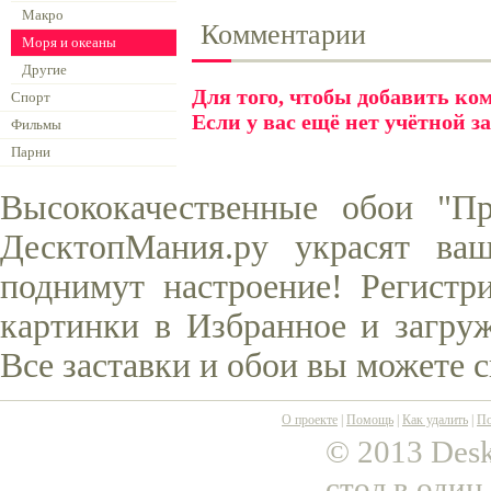
Макро
Комментарии
Моря и океаны
Другие
Для того, чтобы добавить к
Спорт
Если у вас ещё нет учётной з
Фильмы
Парни
Высококачественные обои "П
ДесктопМания.ру украсят ва
поднимут настроение! Регистр
картинки в Избранное и загруж
Все заставки и обои вы можете 
О проекте
|
Помощь
|
Как удалить
|
По
© 2013 Desk
стол в один