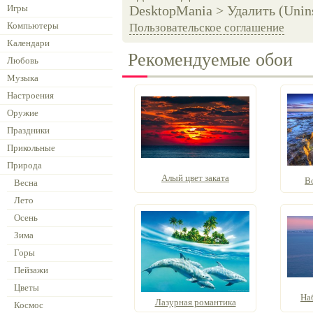
Игры
DesktopMania > Удалить (Unins
Компьютеры
Пользовательское соглашение
Календари
Рекомендуемые обои
Любовь
Музыка
Настроения
Оружие
Праздники
Прикольные
Природа
Алый цвет заката
В
Весна
Лето
Осень
Зима
Горы
Пейзажи
Цветы
На
Лазурная романтика
Космос