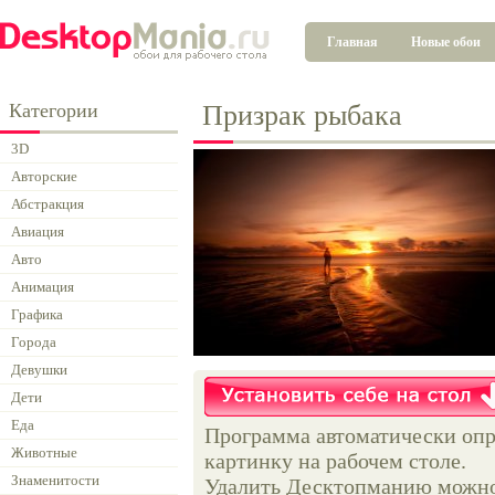
Главная
Новые обои
Категории
Призрак рыбака
3D
Авторские
Абстракция
Авиация
Авто
Анимация
Графика
Города
Девушки
Дети
Еда
Программа автоматически опр
Животные
картинку на рабочем столе.
Знаменитости
Удалить Десктопманию можно 