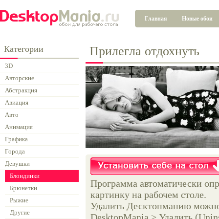
Главная
Новые обои
Категории
Прилегла отдохнуть
3D
Авторские
Абстракция
Авиация
Авто
Анимация
Графика
Города
Девушки
Блондинки
Программа автоматически опр
Брюнетки
картинку на рабочем столе.
Рыжие
Удалить Десктопманию можно 
Другие
DesktopMania > Удалить (Unins