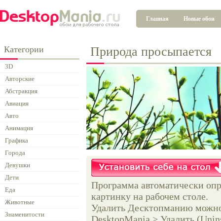
Главная
Новые обои
Категории
Природа просыпается
3D
Авторские
Абстракция
Авиация
Авто
Анимация
Графика
Города
Девушки
Дети
Программа автоматически опр
Еда
картинку на рабочем столе.
Животные
Удалить Десктопманию можно 
Знаменитости
DesktopMania > Удалить (Unins