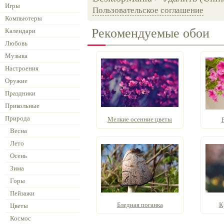
Игры
Пользовательское соглашение
Компьютеры
Рекомендуемые обои
Календари
Любовь
Музыка
Настроения
Оружие
Праздники
Прикольные
Природа
Мелкие осенние цветы
Весна
Лето
Осень
Зима
Горы
Пейзажи
Бледная поганка
К
Цветы
Космос