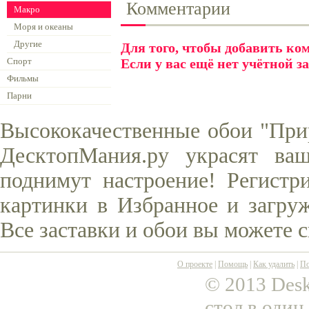
Комментарии
Макро
Моря и океаны
Другие
Для того, чтобы добавить к
Спорт
Если у вас ещё нет учётной з
Фильмы
Парни
Высококачественные обои "Прир
ДесктопМания.ру украсят ва
поднимут настроение! Регистр
картинки в Избранное и загруж
Все заставки и обои вы можете 
О проекте
|
Помощь
|
Как удалить
|
По
© 2013 Desk
стол в один