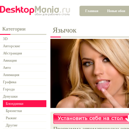
Главная
Новые обои
Категории
Язычок
3D
Авторские
Абстракция
Авиация
Авто
Анимация
Графика
Города
Девушки
Блондинки
Брюнетки
Рыжие
Другие
Программа автоматически опр