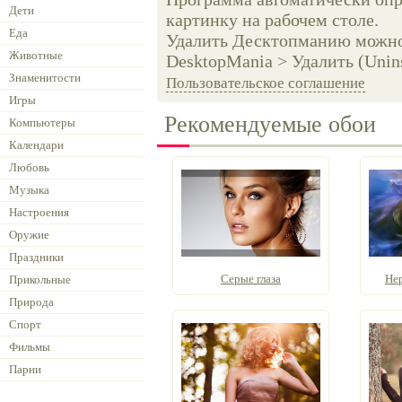
Дети
картинку на рабочем столе.
Еда
Удалить Десктопманию можно 
Животные
DesktopMania > Удалить (Unins
Знаменитости
Пользовательское соглашение
Игры
Рекомендуемые обои
Компьютеры
Календари
Любовь
Музыка
Настроения
Оружие
Праздники
Серые глаза
Нер
Прикольные
Природа
Спорт
Фильмы
Парни