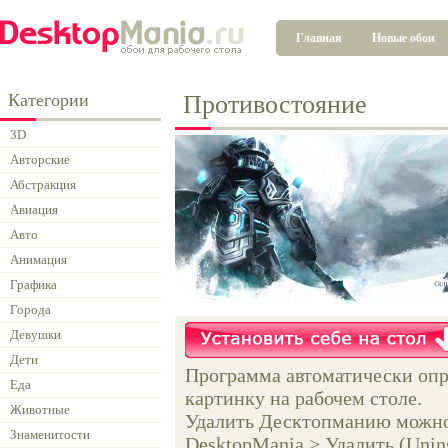
Главная
Новые обои
Категории
Противостояние
3D
Авторские
Абстракция
Авиация
Авто
Анимация
Графика
Города
Девушки
Дети
Программа автоматически опр
Еда
картинку на рабочем столе.
Животные
Удалить Десктопманию можно 
Знаменитости
DesktopMania > Удалить (Unins