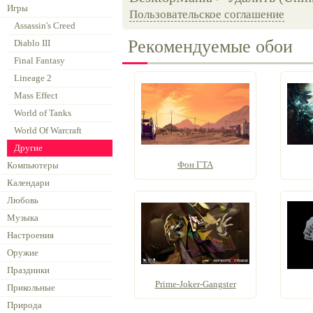
Игры
Пользовательское соглашение
Assassin's Creed
Рекомендуемые обои
Diablo III
Final Fantasy
Lineage 2
Mass Effect
World of Tanks
World Of Warcraft
Другие
Фон ГТА
Компьютеры
Календари
Любовь
Музыка
Настроения
Оружие
Праздники
Prime-Joker-Gangster
Прикольные
Природа