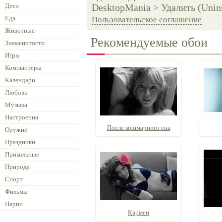
Дети
DesktopMania > Удалить (Unins
Еда
Пользовательское соглашение
Животные
Рекомендуемые обои
Знаменитости
Игры
Компьютеры
Календари
Любовь
Музыка
Настроения
После кошмарного сна
Оружие
Праздники
Прикольные
Природа
Спорт
Фильмы
Парни
Кармен