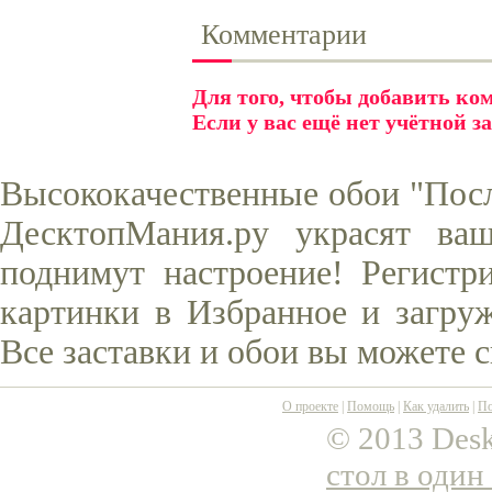
Комментарии
Для того, чтобы добавить к
Если у вас ещё нет учётной з
Высококачественные обои "Посл
ДесктопМания.ру украсят ва
поднимут настроение! Регистр
картинки в Избранное и загруж
Все заставки и обои вы можете 
О проекте
|
Помощь
|
Как удалить
|
По
© 2013 Desk
стол в один