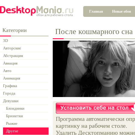
Главная
Новые обои
Категории
После кошмарного сна
3D
Авторские
Абстракция
Авиация
Авто
Анимация
Графика
Города
Девушки
Блондинки
Брюнетки
Программа автоматически опр
Рыжие
картинку на рабочем столе.
Другие
Удалить Десктопманию можно 