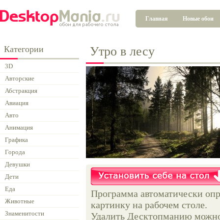
Главная
Новые обои
Категории
Утро в лесу
3D
Авторские
Абстракция
Авиация
Авто
Анимация
Графика
Города
Девушки
Дети
Еда
Программа автоматически опр
Животные
картинку на рабочем столе.
Знаменитости
Удалить Десктопманию можно 