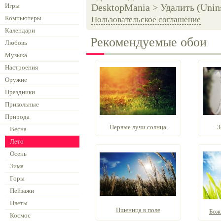
Игры
DesktopMania > Удалить (Unins
Компьютеры
Пользовательское соглашение
Календари
Рекомендуемые обои
Любовь
Музыка
Настроения
Оружие
Праздники
Прикольные
Природа
Первые лучи солнца
З
Весна
Лето
Осень
Зима
Горы
Пейзажи
Цветы
Пшеница в поле
Божь
Космос