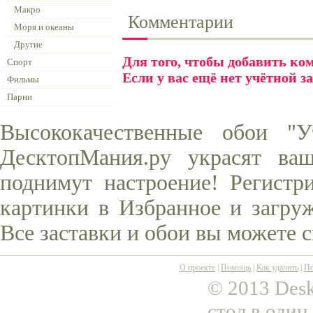
Макро
Комментарии
Моря и океаны
Другие
Для того, чтобы добавить к
Спорт
Если у вас ещё нет учётной з
Фильмы
Парни
Высококачественные обои "
ДесктопМания.ру украсят ва
поднимут настроение! Регистр
картинки в Избранное и загруж
Все заставки и обои вы можете 
О проекте
|
Помощь
|
Как удалить
|
По
© 2013 Desk
стол в один