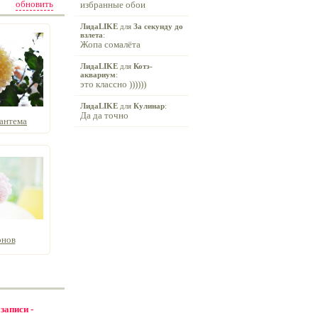
обновить
избранные обои
ЛидаLIKE
для
За секунду до
взлета
:
Жопа сомалёта
ЛидаLIKE
для
Котэ-
аквариум
:
это классно ))))))
ЛидаLIKE
для
Кулинар
:
Да да точно
антема
онов
 записи -