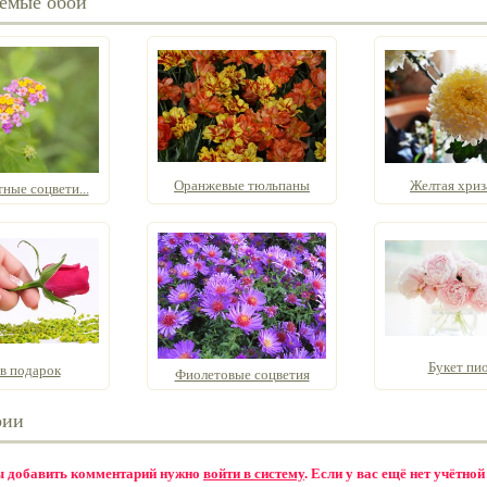
емые обои
Оранжевые тюльпаны
Желтая хриз
ные соцвети...
Букет пи
 в подарок
Фиолетовые соцветия
рии
бы добавить комментарий нужно
войти в систему
. Если у вас ещё нет учётной