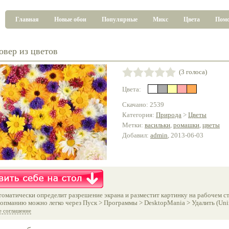
Главная
Новые обои
Популярные
Микс
Цвета
Пом
овер из цветов
(3 голоса)
Цвета:
Скачано: 2539
Категория:
Природа
>
Цветы
Метки:
васильки
,
ромашки
,
цветы
Добавил:
admin
, 2013-06-03
оматически определит разрешение экрана и разместит картинку на рабочем ст
опманию можно легко через Пуск > Программы > DesktopMania > Удалить (Unins
е соглашение