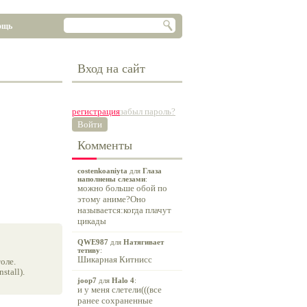
ощь
Вход на сайт
регистрация
забыл пароль?
Войти
Комменты
costenkoaniyta
для
Глаза
наполнены слезами
:
можно больше обой по
этому аниме?Оно
называется:когда плачут
цикады
QWE987
для
Натягивает
тетиву
:
Шикарная Китнисс
оле.
tall).
joop7
для
Halo 4
:
и у меня слетели(((все
ранее сохраненные