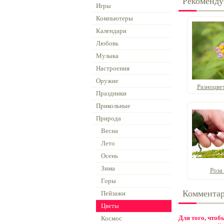
Рекоменду
Игры
Компьютеры
Календари
Любовь
Музыка
Настроения
Оружие
Разноцвет
Праздники
Прикольные
Природа
Весна
Лето
Осень
Зима
Роза
Горы
Коммента
Пейзажи
Цветы
Для того, что
Космос