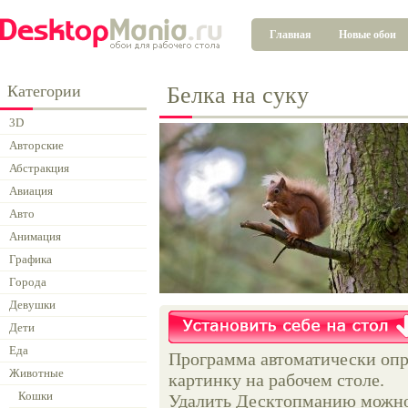
Главная
Новые обои
Категории
Белка на суку
3D
Авторские
Абстракция
Авиация
Авто
Анимация
Графика
Города
Девушки
Дети
Еда
Программа автоматически опр
Животные
картинку на рабочем столе.
Кошки
Удалить Десктопманию можно 