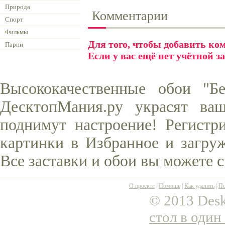
Природа
Комментарии
Спорт
Фильмы
Для того, чтобы добавить к
Парни
Если у вас ещё нет учётной з
Высококачественные обои "Б
ДесктопМания.ру украсят ва
поднимут настроение! Регистр
картинки в Избранное и загруж
Все заставки и обои вы можете 
О проекте
|
Помощь
|
Как удалить
|
По
© 2013 Desk
стол в один