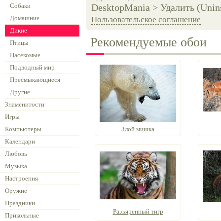
Собаки
DesktopMania > Удалить (Unins
Домашние
Пользовательское соглашение
Дикие
Рекомендуемые обои
Птицы
Насекомые
Подводный мир
Пресмыкающиеся
Другие
Знаменитости
Игры
Компьютеры
Злой мишка
Календари
Любовь
Музыка
Настроения
Оружие
Праздники
Разъяренный тигр
Прикольные