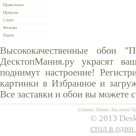
Прикольные
Природа
Спорт
Фильмы
Парни
Высококачественные обои "
ДесктопМания.ру украсят ва
поднимут настроение! Регистр
картинки в Избранное и загруж
Все заставки и обои вы можете 
О проекте
|
Помощь
|
Как удалить
|
По
© 2013 Desk
стол в один