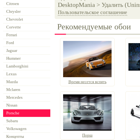
Citroen
DesktopMania > Удалить (Unins
Chrysler
Пользовательское соглашение
Chevrolet
Рекомендуемые обои
Corvette
Ferrari
Ford
Jaguar
Hummer
Lamborghini
Lexus
Mazda
Время несется вспять
Mclaren
Mercedes
Nissan
Porsche
Subaru
Volkswagen
Порш
Концепты