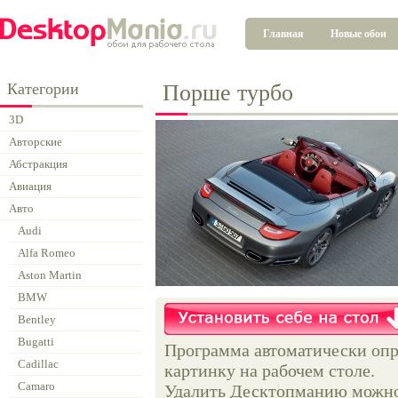
Главная
Новые обои
Категории
Порше турбо
3D
Авторские
Абстракция
Авиация
Авто
Audi
Alfa Romeo
Aston Martin
BMW
Bentley
Bugatti
Программа автоматически опр
Cadillac
картинку на рабочем столе.
Camaro
Удалить Десктопманию можно 