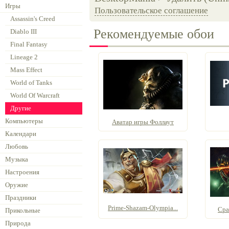
Игры
Пользовательское соглашение
Assassin's Creed
Рекомендуемые обои
Diablo III
Final Fantasy
Lineage 2
Mass Effect
World of Tanks
World Of Warcraft
Другие
Компьютеры
Аватар игры Фоллаут
Календари
Любовь
Музыка
Настроения
Оружие
Праздники
Prime-Shazam-Olympia...
Сра
Прикольные
Природа