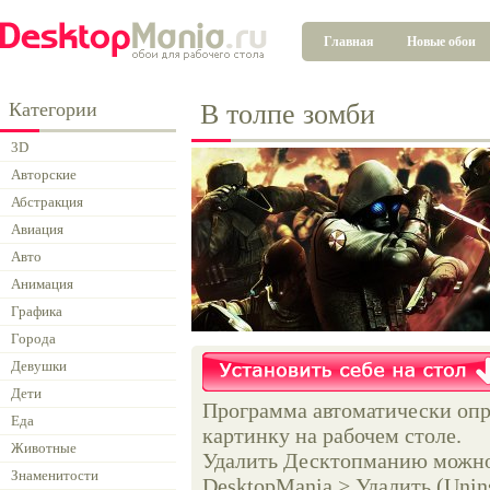
Главная
Новые обои
Категории
В толпе зомби
3D
Авторские
Абстракция
Авиация
Авто
Анимация
Графика
Города
Девушки
Дети
Программа автоматически опр
Еда
картинку на рабочем столе.
Животные
Удалить Десктопманию можно 
Знаменитости
DesktopMania > Удалить (Unins