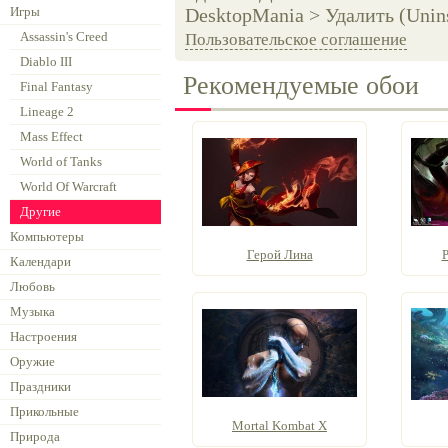
Игры
DesktopMania > Удалить (Unins
Assassin's Creed
Пользовательское соглашение
Diablo III
Рекомендуемые обои
Final Fantasy
Lineage 2
Mass Effect
World of Tanks
World Of Warcraft
Другие
Компьютеры
Герой Лина
P
Календари
Любовь
Музыка
Настроения
Оружие
Праздники
Прикольные
Mortal Kombat X
Природа