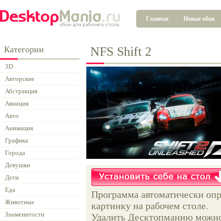
Главная
Новые обои
Категории
NFS Shift 2
3D
Авторские
Абстракция
Авиация
Авто
Анимация
Графика
Города
Девушки
Дети
Еда
Программа автоматически опр
Животные
картинку на рабочем столе.
Знаменитости
Удалить Десктопманию можно 