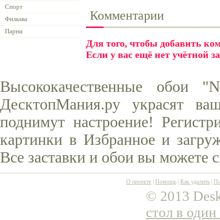
Спорт
Комментарии
Фильмы
Парни
Для того, чтобы добавить к
Если у вас ещё нет учётной з
Высококачественные обои "
ДесктопМания.ру украсят ва
поднимут настроение! Регистр
картинки в Избранное и загруж
Все заставки и обои вы можете 
О проекте
|
Помощь
|
Как удалить
|
По
© 2013 Desk
стол в один